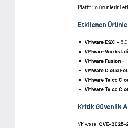
Platform ürünlerini et
Etkilenen Ürünle
VMware ESXi
– 8.0
VMware Workstat
VMware Fusion
– 
VMware Cloud Fo
VMware Telco Clo
VMware Telco Clou
Kritik Güvenlik A
VMware,
CVE-2025-2