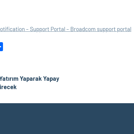
tification – Support Portal – Broadcom support portal
dit
Share
 Yatırım Yaparak Yapay
tirecek