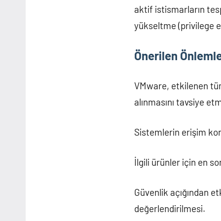
aktif istismarların te
yükseltme (privilege es
Önerilen Önleml
VMware, etkilenen tüm
alınmasını tavsiye et
Sistemlerin erişim kont
İlgili ürünler için en
Güvenlik açığından et
değerlendirilmesi.