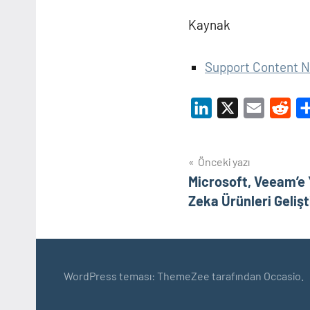
Kaynak
Support Content No
LinkedIn
X
Email
Red
Yazı
Önceki yazı
Microsoft, Veeam’e
gezinmesi
Zeka Ürünleri Geliş
WordPress teması: ThemeZee tarafından Occasio.