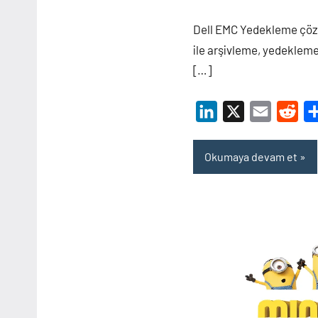
ARZIMANLI
Dell EMC Yedekleme çö
ile arşivleme, yedekleme
[…]
LinkedIn
X
Email
Red
Okumaya devam et