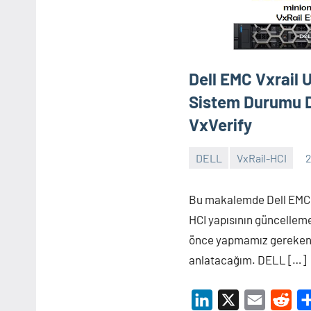
Dell EMC Vxrail 
Sistem Durumu D
VxVerify
DELL
VxRail-HCI
2
Shamistan
ARZIMANLI
Bu makalemde Dell EMC 
HCI yapısının güncellem
önce yapmamız gereken 
anlatacağım. DELL […]
LinkedIn
X
Email
Red