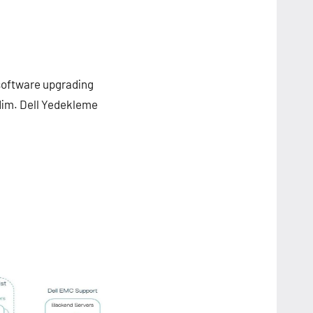
software upgrading
dim. Dell Yedekleme
are