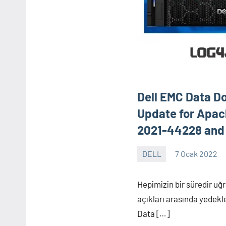
Dell EMC Data D
Update for Apac
2021-44228 and
DELL
7 Ocak 2022
Shamistan
ARZIMANLI
Hepimizin bir süredir uğ
açıkları arasında yede
Data […]