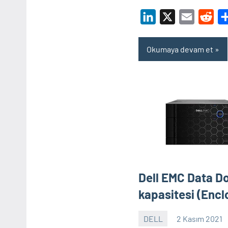
LinkedIn
X
Email
Red
Okumaya devam et
Dell EMC Data 
kapasitesi (Encl
DELL
2 Kasım 2021
Shamistan