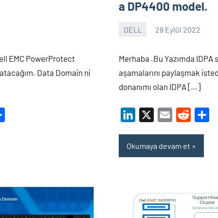
a DP4400 model.
DELL
28 Eylül 2022
Shamistan
Yorum
ARZIMANLI
yapılmamış
ell EMC PowerProtect
Merhaba .Bu Yazımda IDPA 
atacağım. Data Domain ni
aşamalarını paylaşmak iste
donanımı olan IDPA […]
dit
Share
LinkedIn
X
Email
Reddit
Sh
Okumaya devam et