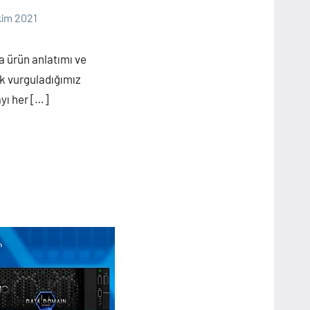
kim 2021
a ürün anlatımı ve
k vurguladığımız
yı her […]
are