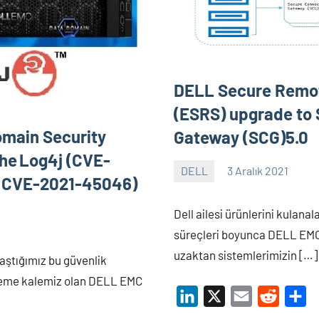
DELL Secure Remot
(ESRS) upgrade to
omain Security
Gateway (SCG)5.0
he Log4j (CVE-
DELL
3 Aralık 2021
 CVE-2021-45046)
Shamistan
ARZIMANLI
Dell ailesi ürünlerini kulana
süreçleri boyunca DELL EMC
uzaktan sistemlerimizin […]
raştığımız bu güvenlik
kleme kalemiz olan DELL EMC
LinkedIn
X
Email
Reddit
Sh