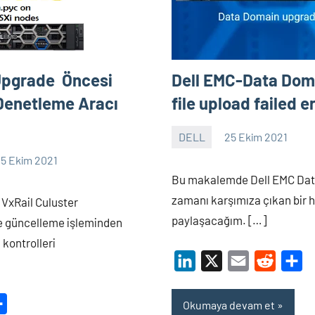
Upgrade ‎ Öncesi
Dell EMC-Data Dom
enetleme Aracı‎
file upload failed er
DELL
25 Ekim 2021
Shamistan
5 Ekim 2021
ARZIMANLI
Bu makalemde Dell EMC Da
zamanı karşımıza çıkan bir
VxRail Culuster
paylaşacağım. […]
e güncelleme işleminden
kontrolleri
LinkedIn
X
Email
Reddit
Sh
dit
Share
Okumaya devam et