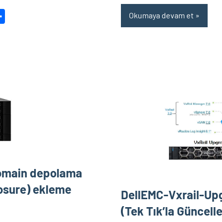
Okumaya devam et
dit
Share
Domain depolama
osure) ekleme‎
DellEMC-Vxrail-Up
(Tek Tık’la Güncell