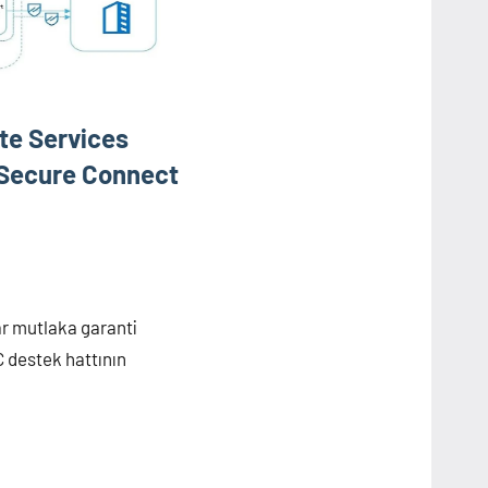
e Services
 Secure Connect
lar mutlaka garanti
 destek hattının
are