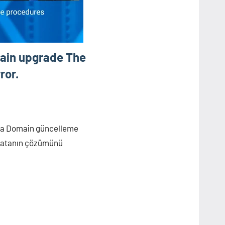
ain upgrade The
ror.
ta Domain güncelleme
 hatanın çözümünü
are