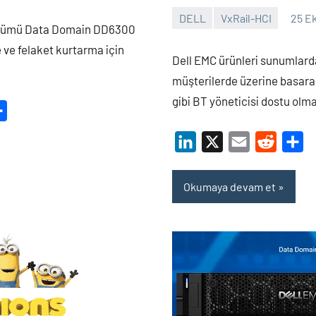
DELL
VxRail-HCI
25 E
Shamistan
zümü Data Domain DD6300
ARZIMANLI
 ve felaket kurtarma için
Dell EMC ürünleri sunumlard
müşterilerde üzerine basara
gibi BT yöneticisi dostu olma
dit
Share
LinkedIn
X
Email
Reddit
Sh
Okumaya devam et