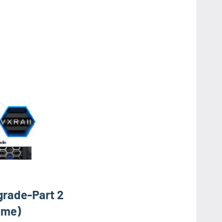
grade-Part 2
eme)