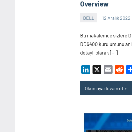
Overview
DELL
12 Aralık 2022
Shamistan
ARZIMANLI
Bu makalemde sizlere D
DD6400 kurulumunu anl
detaylı olarak […]
LinkedIn
X
Email
Red
Okumaya devam et