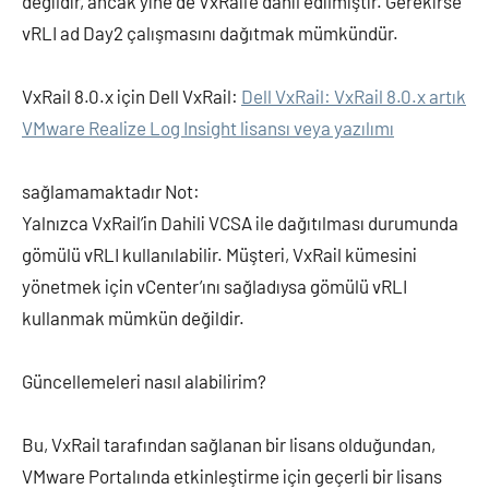
değildir, ancak yine de VxRail’e dahil edilmiştir. Gerekirse
vRLI ad Day2 çalışmasını dağıtmak mümkündür.
VxRail 8.0.x için Dell VxRail:
Dell VxRail: VxRail 8.0.x artık
VMware Realize Log Insight lisansı veya yazılımı
sağlamamaktadır Not:
Yalnızca VxRail’in Dahili VCSA ile dağıtılması durumunda
gömülü vRLI kullanılabilir. Müşteri, VxRail kümesini
yönetmek için vCenter’ını sağladıysa gömülü vRLI
kullanmak mümkün değildir.
Güncellemeleri nasıl alabilirim?
Bu, VxRail tarafından sağlanan bir lisans olduğundan,
VMware Portalında etkinleştirme için geçerli bir lisans