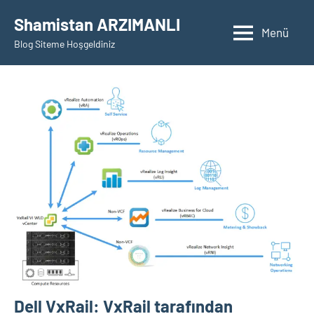
İçeriğe
Shamistan ARZIMANLI
geç
Menü
Blog Siteme Hoşgeldiniz
Dell VxRail: VxRail tarafından