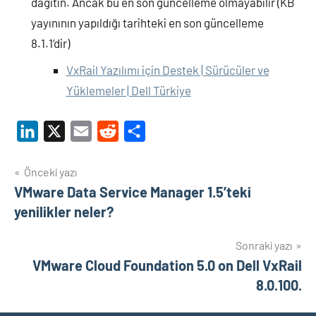
dağıtın. Ancak bu en son güncelleme olmayabilir (KB
yayınının yapıldığı tarihteki en son güncelleme
8.1.1’dir)
VxRail Yazılımı için Destek | Sürücüler ve
Yüklemeler | Dell Türkiye
LinkedIn
X
Email
Reddit
Share
Yazı
Önceki yazı
VMware Data Service Manager 1.5’teki
gezinmesi
yenilikler neler?
Sonraki yazı
VMware Cloud Foundation 5.0 on Dell VxRail
8.0.100.