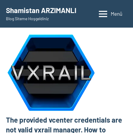
İçeriğe
Shamistan ARZIMANLI
geç
Menü
Blog Siteme Hoşgeldiniz
The provided vcenter credentials are
not valid vxrail manager. How to