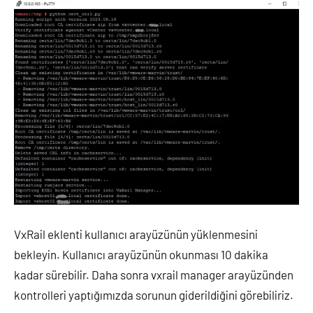
VxRail eklenti kullanıcı arayüzünün yüklenmesini
bekleyin. Kullanıcı arayüzünün okunması 10 dakika
kadar sürebilir. Daha sonra vxrail manager arayüzünden
kontrolleri yaptığımızda sorunun giderildiğini görebiliriz.