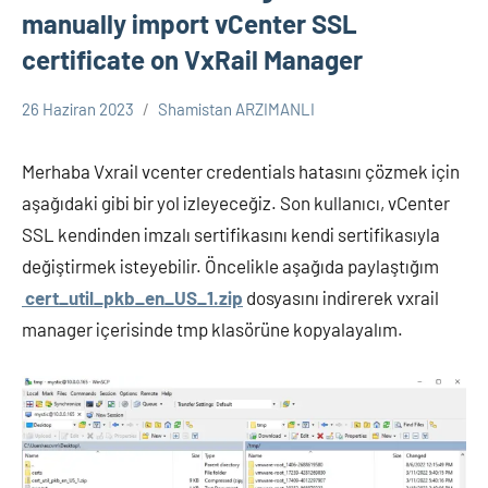
manually import vCenter SSL
certificate on VxRail Manager
26 Haziran 2023
Shamistan ARZIMANLI
VxRail-
HCI
Merhaba Vxrail vcenter credentials hatasını çözmek için
aşağıdaki gibi bir yol izleyeceğiz. Son kullanıcı, vCenter
SSL kendinden imzalı sertifikasını kendi sertifikasıyla
değiştirmek isteyebilir. Öncelikle aşağıda paylaştığım
cert_util_pkb_en_US_1.zip
dosyasını indirerek vxrail
manager içerisinde tmp klasörüne kopyalayalım.