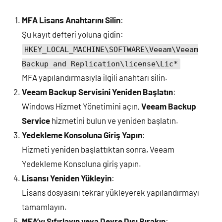
MFA Lisans Anahtarını Silin
:
Şu kayıt defteri yoluna gidin:
HKEY_LOCAL_MACHINE\SOFTWARE\Veeam\Veeam
Backup and Replication\license\Lic*
MFA yapılandırmasıyla ilgili anahtarı silin.
Veeam Backup Servisini Yeniden Başlatın
:
Windows Hizmet Yönetimini açın,
Veeam Backup
Service
hizmetini bulun ve yeniden başlatın.
Yedekleme Konsoluna Giriş Yapın
:
Hizmeti yeniden başlattıktan sonra, Veeam
Yedekleme Konsoluna giriş yapın.
Lisansı Yeniden Yükleyin
:
Lisans dosyasını tekrar yükleyerek yapılandırmayı
tamamlayın.
MFA’yı Sıfırlayın veya Devre Dışı Bırakın
: