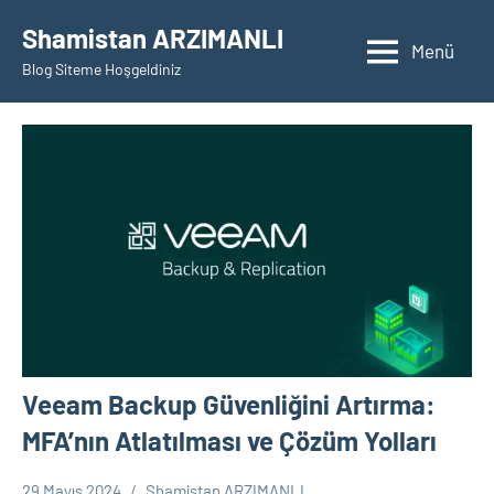
İçeriğe
Shamistan ARZIMANLI
geç
Menü
Blog Siteme Hoşgeldiniz
Veeam Backup Güvenliğini Artırma:
MFA’nın Atlatılması ve Çözüm Yolları
29 Mayıs 2024
Shamistan ARZIMANLI