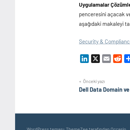
Uygulamalar Çözümle
penceresini açacak ve
aşağıdaki makaleyi ta
Security & Complianc
LinkedIn
X
Email
Red
Yazı
Önceki yazı
Dell Data Domain 
gezinmesi
WordPress teması: ThemeZee tarafından Occasio.