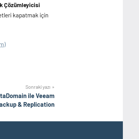
k Çözümleyicisi
tleri kapatmak için
om)
Sonraki yazı
taDomain ile Veeam
ackup & Replication