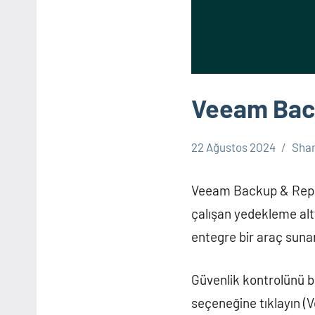
Veeam Back
22 Ağustos 2024
Sha
Veeam
Backup
Veeam Backup & Replic
çalışan yedekleme alty
entegre bir araç sunar
Güvenlik kontrolünü 
seçeneğine tıklayın (