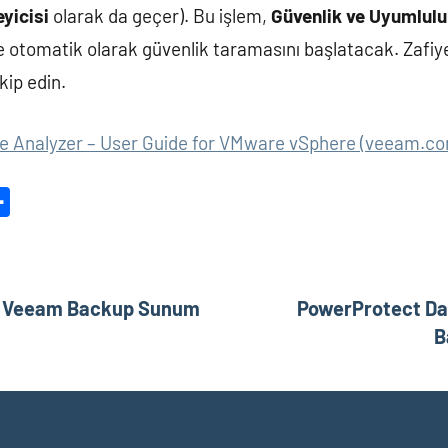
yicisi
olarak da geçer). Bu işlem,
Güvenlik ve Uyumlulu
 otomatik olarak güvenlik taramasını başlatacak. Zafiye
kip edin.
e Analyzer – User Guide for VMware vSphere (veeam.c
dit
Share
ve Veeam Backup Sunum
PowerProtect Da
B