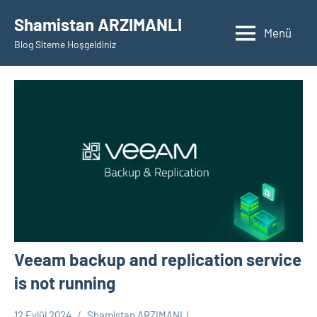
İçeriğe
Shamistan ARZIMANLI
geç
Menü
Blog Siteme Hoşgeldiniz
Veeam backup and replication service
is not running
12 Eylül 2024
Shamistan ARZIMANLI