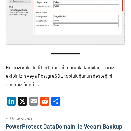
Bu çözümle ilgili herhangi bir sorunla karşılaşırsanız,
ekibinizin veya PostgreSQL topluluğunun desteğini
almanız önerilir.
LinkedIn
X
Email
Reddit
Share
Yazı
Önceki yazı
PowerProtect DataDomain ile Veeam Backup
gezinmesi