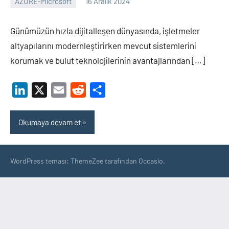
AZURE-Microsoft
16 Aralık 2024
Shamistan
ARZIMANLI
Günümüzün hızla dijitalleşen dünyasında, işletmeler
altyapılarını modernleştirirken mevcut sistemlerini
korumak ve bulut teknolojilerinin avantajlarından […]
LinkedIn
X
Email
Reddit
Share
Okumaya devam et
WordPress teması: ThemeZee tarafından Occasio.