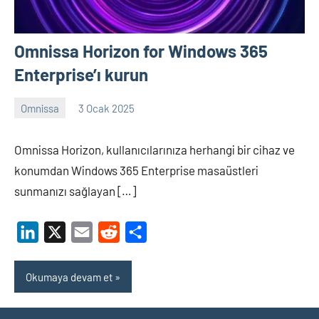
Omnissa Horizon for Windows 365
Enterprise’ı kurun
Omnissa
3 Ocak 2025
Shamistan
ARZIMANLI
Omnissa Horizon, kullanıcılarınıza herhangi bir cihaz ve
konumdan Windows 365 Enterprise masaüstleri
sunmanızı sağlayan […]
LinkedIn
X
Email
Reddit
Share
Okumaya devam et