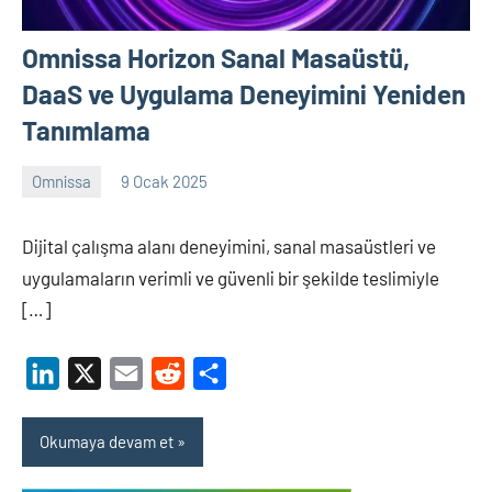
Omnissa Horizon Sanal Masaüstü,
DaaS ve Uygulama Deneyimini Yeniden
Tanımlama
Omnissa
9 Ocak 2025
Shamistan
ARZIMANLI
Dijital çalışma alanı deneyimini, sanal masaüstleri ve
uygulamaların verimli ve güvenli bir şekilde teslimiyle
[…]
LinkedIn
X
Email
Reddit
Share
Okumaya devam et