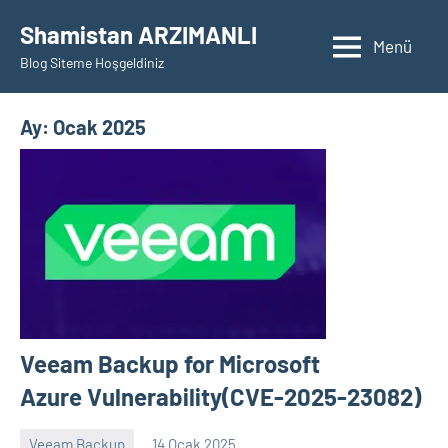
İçeriğe
Shamistan ARZIMANLI
geç
Menü
Blog Siteme Hoşgeldiniz
Ay:
Ocak 2025
Veeam Backup for Microsoft
Azure Vulnerability(CVE-2025-23082)
Veeam Backup
14 Ocak 2025