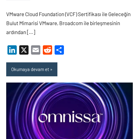
ARZIMANLI
VMware Cloud Foundation (VCF) Sertifikası ile Geleceğin
Bulut Mimarisi VMware, Broadcom ile birleşmesinin
ardından […]
LinkedIn
X
Email
Reddit
Share
Okumaya devam et