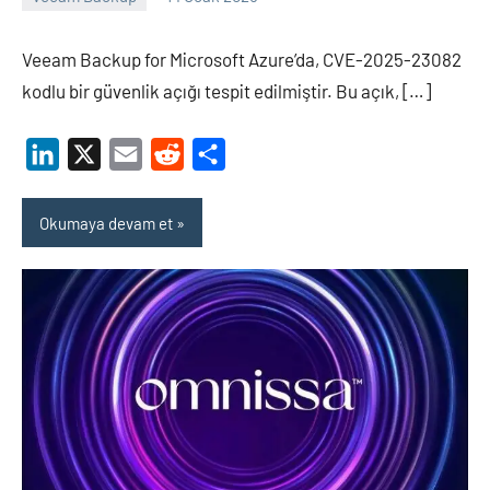
Shamistan
ARZIMANLI
Veeam Backup for Microsoft Azure’da, CVE-2025-23082
kodlu bir güvenlik açığı tespit edilmiştir. Bu açık, […]
LinkedIn
X
Email
Reddit
Share
Okumaya devam et