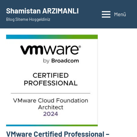
İçeriğe
Shamistan ARZIMANLI
geç
Menü
Blog Siteme Hoşgeldiniz
VMware Certified Professional –