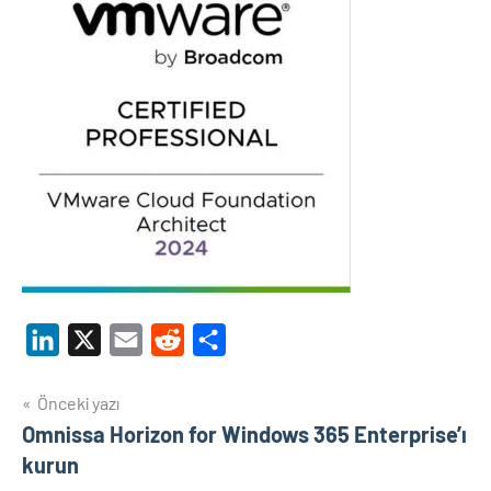
LinkedIn
X
Email
Reddit
Share
Yazı
Önceki yazı
Omnissa Horizon for Windows 365 Enterprise’ı
gezinmesi
kurun